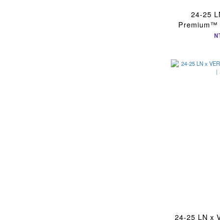
24-25 
Premium
N
24-25 LN 