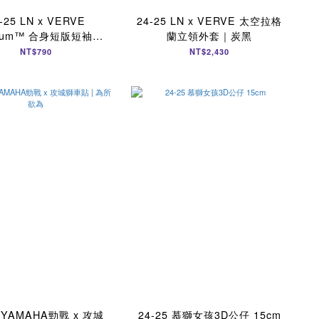
-25 LN x VERVE
24-25 LN x VERVE 太空拉格
mium™ 合身短版短袖｜
蘭立領外套｜炭黑
黑
NT$790
NT$2,430
5 YAMAHA勁戰 x 攻城
24-25 慕獅女孩3D公仔 15cm