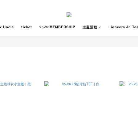
x Uncle
ticket
25-26MEMBERSHIP
主題活動
Lioneers Jr. Te