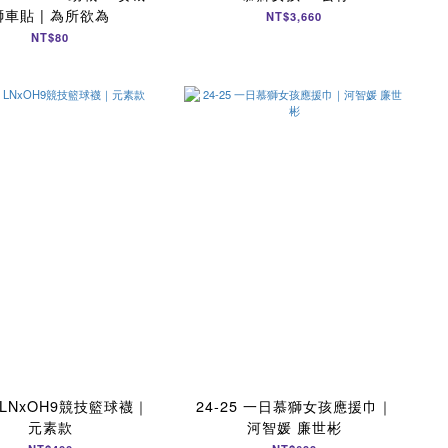
獅車貼 | 為所欲為
NT$3,660
NT$80
5 LNxOH9競技籃球襪｜
24-25 一日慕獅女孩應援巾｜
元素款
河智媛 廉世彬