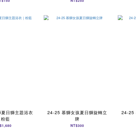
T$150
NT$250
城獅夏日獅主題浴衣
24-25 慕獅女孩夏日獅旋轉立
24-
｜粉藍
牌
$1,680
NT$300