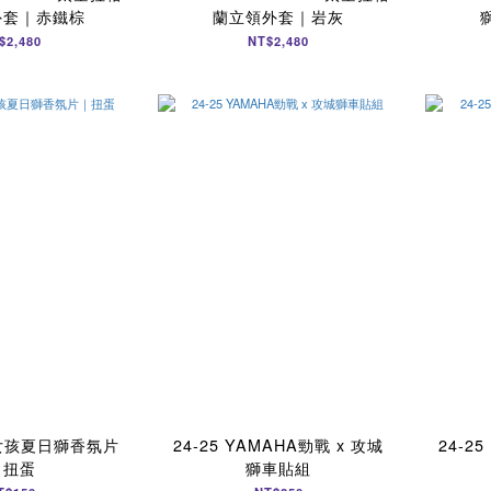
外套｜赤鐵棕
蘭立領外套｜岩灰
$2,480
NT$2,480
獅女孩夏日獅香氛片
24-25 YAMAHA勁戰 x 攻城
24-2
｜扭蛋
獅車貼組