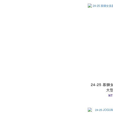
24-25 慕
大
NT