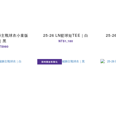
城獅主戰球衣小童版
25-26 LN籃球短TEE｜白
25-
｜黑
NT$1,180
T$980
限時開放客製化