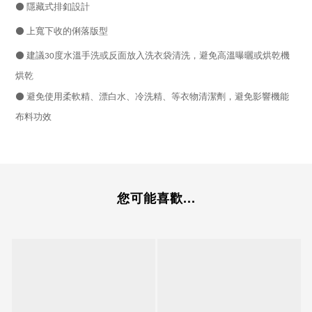
⚫
隱藏式排釦設計
⚫
上寬下收的俐落版型
⚫
建議30度水溫手洗或反面放入洗衣袋清洗，避免高溫曝曬或烘乾機
烘乾
⚫
避免使用柔軟精、漂白水、冷洗精、等衣物清潔劑，避免影響機能
布料功效
您可能喜歡...