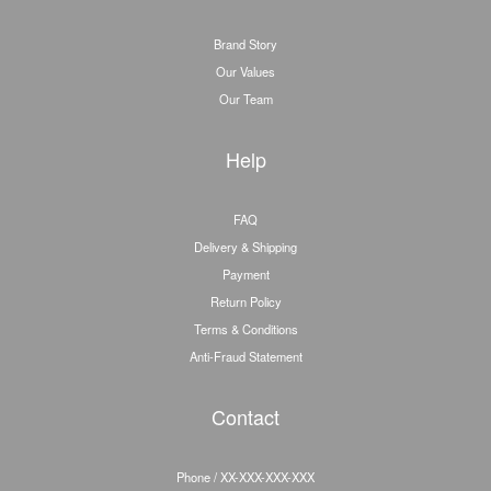
Brand Story
Our Values
Our Team
Help
FAQ
Delivery & Shipping
Payment
Return Policy
Terms & Conditions
Anti-Fraud Statement
Contact
Phone / XX-XXX-XXX-XXX