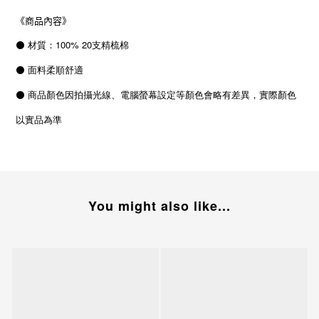
《商品內容》
⚫
材質：100% 20支精梳棉
⚫ 面料
柔順舒適
⚫ 商品顏色因拍攝光線、電腦螢幕設定等顏色會略有差異，實際顏色
以實品為準
You might also like...