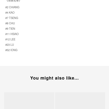
《球員名單》
#2 CHIANG
#4 KAO
#7 TSENG
#8 CHU
#9 TIEN
#11 HSIAO
#12 LEE
#23 LU
#52 IONG
You might also like...