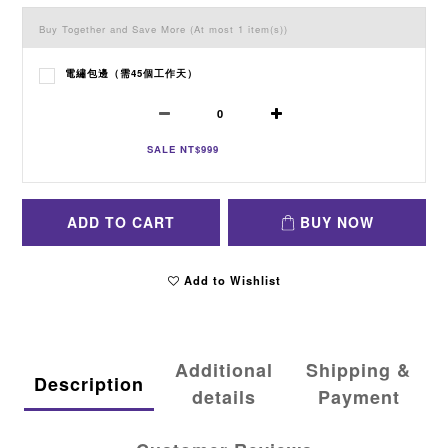
Buy Together and Save More
(At most 1 item(s))
電繡包邊（需45個工作天）
SALE NT$999
ADD TO CART
BUY NOW
Add to Wishlist
Additional
Shipping &
Description
details
Payment