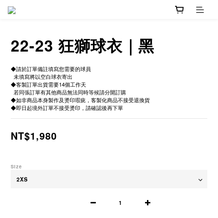
22-23 狂獅球衣｜黑
◆請於訂單備註填寫您需要的球員
  未填寫將以空白球衣寄出
◆客製訂單出貨需要14個工作天
  若同張訂單有其他商品無法同時等候請分開訂購
◆如非商品本身製作及燙印瑕疵，客製化商品不接受退換貨
◆即日起境外訂單不接受燙印，請確認後再下單
NT$1,980
Size