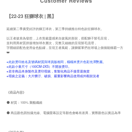
Customer Reviews
【22-23 狂獅球衣 | 黑】
延續第二季廣受好評的獅王球衣，第三季持續推出特色款狂獅球衣。
以王者披肩為發想，上衣剪裁靈感來自披風的形狀，搭配獅子鬃毛呈現，
並利用異材質拼接增加球衣層次，完整又細緻的呈現鬃毛流理，
字體細節配色使用金色點綴，呈現王者風範，讓獅紫軍們在球場上個個能稱霸一方
👑
※此款燙印姓名及號碼材質與球員版相同，榻榻米燙片色彩光澤艷麗。
※此款小童尺寸（100CM-2XS）不開放燙印。
※若非商品本身製作及燙印瑕疵，客製化商品不接受退換貨
※瑕疵之定義：大片髒汙、破損、嚴重影響商品使用或外觀狀況者
《商品內容》
⚫
材質：100% 聚酯纖維
⚫
商品顏色因拍攝光線、電腦螢幕設定等顏色會略有差異，實際顏色以實品為準