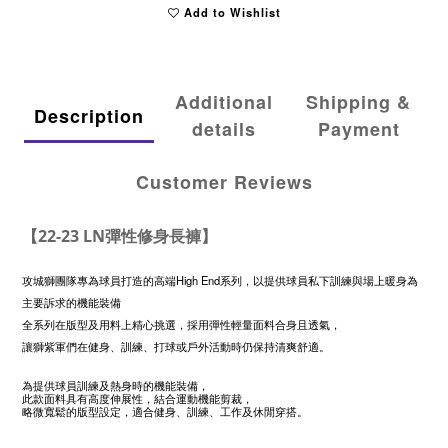
Add to Wishlist
Additional
Shipping &
Description
details
Payment
Customer Reviews
【22-23 LN彈性修身長褲】
攻城獅團隊專為球員打造的高端High End系列，以提供球員私下訓練與場上暖身為
主要訴求的機能裝備
全系列在版型及用料上精心挑選，採用彈性輕量面料合身且透氣，
讓獅紫軍們在健身、訓練、打球或戶外活動時仍保持清爽舒適。
為提供球員訓練及熱身時的機能裝備，
此款面料具有高度伸展性，結合運動機能剪裁，
略微寬鬆的版型設定，適合健身、訓練、工作及休閒穿搭。