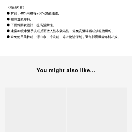
《商品內容》
⚫
材質：
40%
有機棉+
60%
聚酯纖維。
⚫
輕薄透氣布料。
⚫
下擺斜開衩設計，提高活動性。
⚫
建議
30
度水溫手洗或反面放入洗衣袋清洗，避免高溫曝曬或烘乾機烘乾。
⚫
避免使用柔軟精、漂白水、冷洗精、等衣物清潔劑，避免影響機能布料功效。
You might also like...