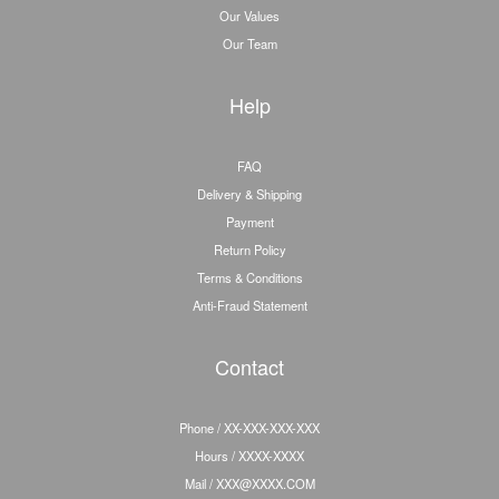
Our Values
Our Team
Help
FAQ
Delivery & Shipping
Payment
Return Policy
Terms & Conditions
Anti-Fraud Statement
Contact
Phone / XX-XXX-XXX-XXX
Hours / XXXX-XXXX
Mail / XXX@XXXX.COM