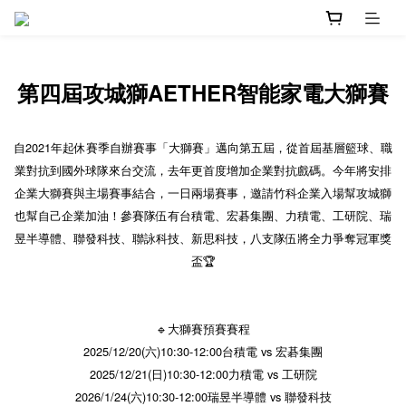
第四屆攻城獅AETHER智能家電大獅賽
自2021年起休賽季自辦賽事「大獅賽」邁向第五屆，從首屆基層籃球、職
業對抗到國外球隊來台交流，去年更首度增加企業對抗戲碼。今年將安排
企業大獅賽與主場賽事結合，一日兩場賽事，邀請竹科企業入場幫攻城獅
也幫自己企業加油！參賽隊伍有台積電、宏碁集團、力積電、工研院、瑞
昱半導體、聯發科技、聯詠科技、新思科技，八支隊伍將全力爭奪冠軍獎
盃🏆
🔹大獅賽預賽賽程
2025/12/20(六)10:30-12:00台積電 vs 宏碁集團
2025/12/21(日)10:30-12:00力積電 vs 工研院
2026/1/24(六)10:30-12:00瑞昱半導體 vs 聯發科技