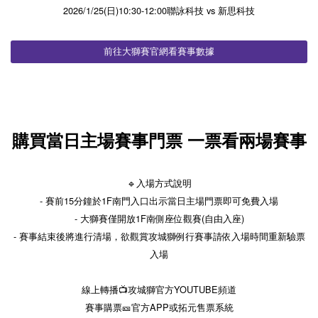
2026/1/25(日)10:30-12:00聯詠科技 vs 新思科技
前往大獅賽官網看賽事數據
購買當日主場賽事門票 一票看兩場賽事
🔹入場方式說明
- 賽前15分鐘於1F南門入口出示當日主場門票即可免費入場
- 大獅賽僅開放1F南側座位觀賽(自由入座)
- 賽事結束後將進行清場，欲觀賞攻城獅例行賽事請依入場時間重新驗票
入場
線上轉播📺攻城獅官方YOUTUBE頻道
賽事購票🎫官方APP或拓元售票系統