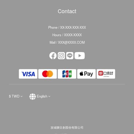
Contact
Phone / XX-XXX-XXX-XXX
Hours / XXXX-XXXX
Mail / XXX@XXXX.COM
$
TWD
English
攻城獅文創股份有限公司