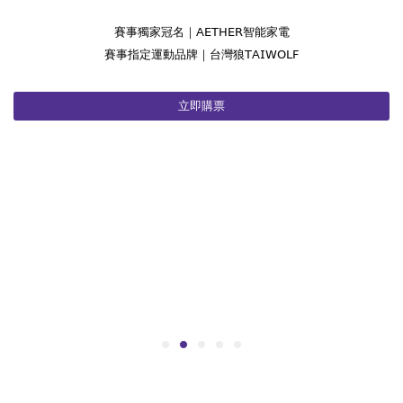
賽事獨家冠名｜𝖠𝖤𝖳𝖧𝖤𝖱智能家電
賽事指定運動品牌｜台灣狼𝖳𝖠𝖨𝖶𝖮𝖫𝖥
立即購票