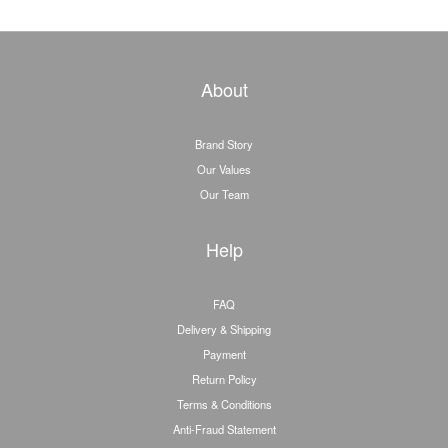
About
Brand Story
Our Values
Our Team
Help
FAQ
Delivery & Shipping
Payment
Return Policy
Terms & Conditions
Anti-Fraud Statement