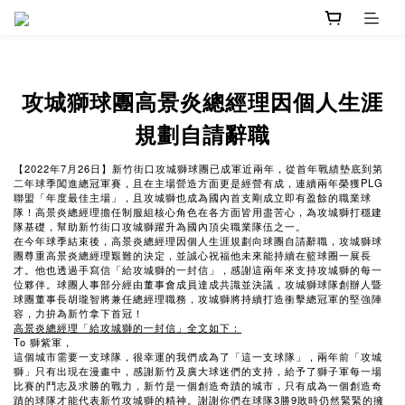
攻城獅球團高景炎總經理因個人生涯
規劃自請辭職
【2022年7月26日】新竹街口攻城獅球團已成軍近兩年，從首年戰績墊底到第
二年球季闖進總冠軍賽，且在主場營造方面更是經營有成，連續兩年榮獲PLG
聯盟「年度最佳主場」，且攻城獅也成為國內首支剛成立即有盈餘的職業球
隊！高景炎總經理擔任制服組核心角色在各方面皆用盡苦心，為攻城獅打穩建
隊基礎，幫助新竹街口攻城獅躍升為國內頂尖職業隊伍之一。
在今年球季結束後，高景炎總經理因個人生涯規劃向球團自請辭職，攻城獅球
團尊重高景炎總經理艱難的決定，並誠心祝福他未來能持續在籃球圈一展長
才。他也透過手寫信「給攻城獅的一封信」，感謝這兩年來支持攻城獅的每一
位夥伴。球團人事部分經由董事會成員達成共識並決議，攻城獅球隊創辦人暨
球團董事長胡瓏智將兼任總經理職務，攻城獅將持續打造衝擊總冠軍的堅強陣
容，力拚為新竹拿下首冠！
高景炎總經理「給攻城獅的一封信」全文如下：
To 獅紫軍，
這個城市需要一支球隊，很幸運的我們成為了「這一支球隊」，兩年前「攻城
獅」只有出現在漫畫中，感謝新竹及廣大球迷們的支持，給予了獅子軍每一場
比賽的鬥志及求勝的戰力，新竹是一個創造奇蹟的城市，只有成為一個創造奇
蹟的球隊才能代表新竹攻城獅的精神。謝謝你們在球隊3勝9敗時仍然緊緊的擁