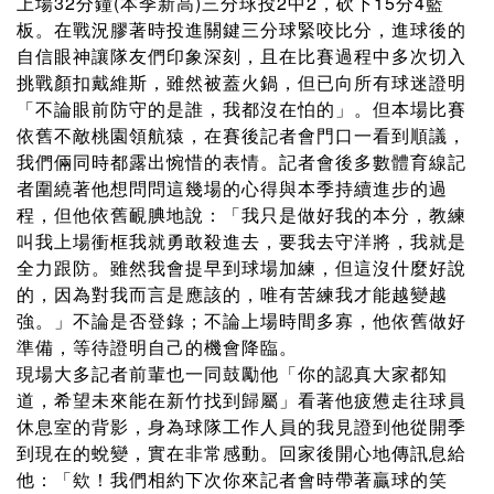
上場32分鐘(本季新高)三分球投2中2，砍下15分4籃
板。在戰況膠著時投進關鍵三分球緊咬比分，進球後的
自信眼神讓隊友們印象深刻，且在比賽過程中多次切入
挑戰顏扣戴維斯，雖然被蓋火鍋，但已向所有球迷證明
「不論眼前防守的是誰，我都沒在怕的」。但本場比賽
依舊不敵桃園領航猿，在賽後記者會門口一看到順議，
我們倆同時都露出惋惜的表情。記者會後多數體育線記
者圍繞著他想問問這幾場的心得與本季持續進步的過
程，但他依舊靦腆地說：「我只是做好我的本分，教練
叫我上場衝框我就勇敢殺進去，要我去守洋將，我就是
全力跟防。雖然我會提早到球場加練，但這沒什麼好說
的，因為對我而言是應該的，唯有苦練我才能越變越
強。」不論是否登錄；不論上場時間多寡，他依舊做好
準備，等待證明自己的機會降臨。
現場大多記者前輩也一同鼓勵他「你的認真大家都知
道，希望未來能在新竹找到歸屬」看著他疲憊走往球員
休息室的背影，身為球隊工作人員的我見證到他從開季
到現在的蛻變，實在非常感動。回家後開心地傳訊息給
他：「欸！我們相約下次你來記者會時帶著贏球的笑