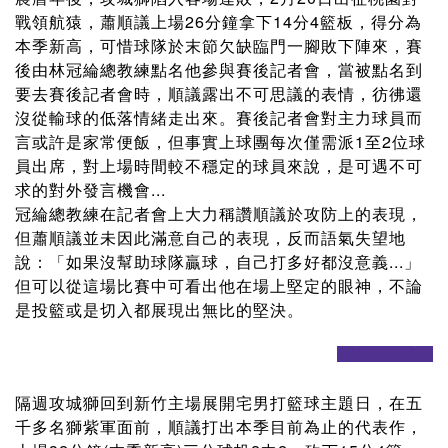
戰領航猿，蕭順議上場26分鐘拿下14分4籃板，得分為
本季新高，可惜球隊於末節欠缺臨門一腳敗下陣來，賽
後由林冠綸總教練點名他參與賽後記者會，當被點名到
要去賽後記者會時，順議露出不可思議的表情，彷彿還
沒從輸球的低落情緒走出來。賽後記者會對主力球員而
言或許是家常便飯，但事實上球團每次僅需派1至2位球
員出席，對上場時間較不穩定的球員來說，是可遇不可
求的對外發言機會...
冠綸總教練在記者會上大力稱讚順議於攻防上的表現，
但蕭順議並未因此滿意自己的表現，反而語氣失望地
說：「如果沒幫助球隊贏球，自己打多好都沒意義...」
但可以從這場比賽中可看出他在場上堅定的眼神，不論
是投籃或是切入都展現出無比的堅決。
prev
next
隔週攻城獅回到新竹主場展開宅男打籃球主題日，在五
千多名獅紫軍面前，順議打出本季目前為止的代表作，