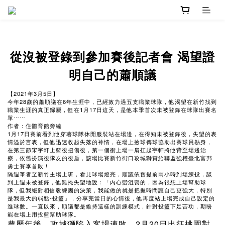
從沒被登錄到參加賽後記者會 渴望證
明自己的蕭順議
【2021年3月5日】
今年28歲的蕭順議在6年生涯中，已經效力過五支職業球隊，他渴望在新竹找到
職業生涯的真正歸屬，但在1月17日這天，是他本季首次未被登錄在球隊出賽名
單⋯⋯
作者：住體育館旁編
1月17日賽前看到他穿著球隊休閒服裝站在場邊，在得知未被登錄後，失望的表
情溢於言表，但他迅速收起失落的神情，在場上撿球傳球協助出賽球員熱身，
在第三節宋宇軒上籃後扭傷後，第一個衝上場一肩扛起宇軒將他背至場邊治
療，依舊扮演後隊友的後盾，該場比賽新竹街口攻城獅賞給聯盟強權臺北富邦
勇士賽季首敗！
隔週筆者至新竹主場上班，看見球場燈亮，順議依舊提前兩小時到場練投，談
到上週未被登錄，他難掩失望地說：「內心蠻沮喪的，因為很想上場幫助球
隊，但我絕對相信教練團的決策，我能做的就是把握時間讓自己更強大，特別
是我最大的弱點-投籃」，分享完當日的心情後，他再度站上場完成自己設定的
進球數。一直以來，順議都是維持這樣的訓練模式，針對投籃下足苦功，期盼
能在場上用投籃幫助球隊。
農曆年後，攻城獅陷入客場連敗，2月20日出征桃園對