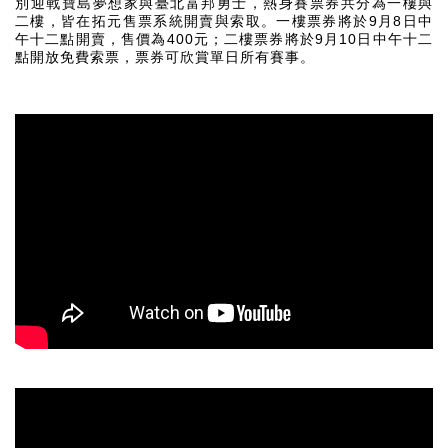
別迎戰寶島夢想家與臺北富邦勇士，熱身賽票券共分為一樓與
9
8
二樓，皆在拓元售票系統開賣與索取。一樓票券將於
月
日中
400
9
10
午十二點開賣，售價為
元；二樓票券將於
月
日中午十二
點開放免費索票，票券可欣賞單日所有賽事。