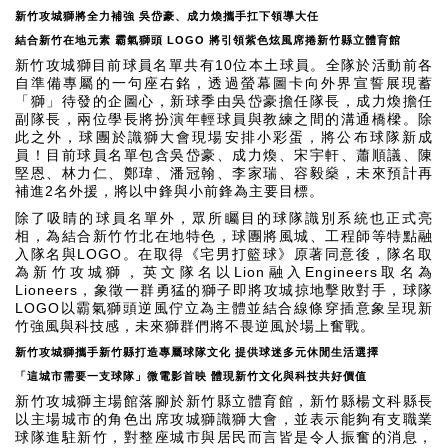
新竹攻城獅將全力補強
吳岱豪、成力煥攜手扛下領導大任
結合新竹在地元素
霸氣獅頭
LOGO
將引領紫色炫風席捲新竹縣立體育館
10
新竹攻城獅目前球員名單共有
位本土球員。全隊於活動前各
自準備專屬的一句座右銘，透過螢幕圖卡向外界宣誓展現蓄
「獅」待發的企圖心，新球季由吳岱豪擔任隊長，成力煥擔任
副隊長，兩位學長將扮演年輕球員與教練之間的溝通橋樑。除
此之外，球團於識獅大會現場安排小彩蛋，將公布球隊新成
員！目前球員名單包含吳岱豪、成力煥、宋宇軒、蕭順議、陳
堅恩、林力仁、鄭瑋、潘冠翰、李家瑞、容毅燊，未來預計再
2
補進
名外援，將以中鋒與小前鋒為主要目標。
除了吸睛的球員名單外，眾所矚目的球隊識別系統也正式亮
相，為結合新竹竹北在地特色，球團將風城、工程師等特點融
LOGO
入隊名與
。在取得《宅男打籃球》原著同意後，隊名取
Lion
Engineers
為新竹攻城獅，英文隊名以
融入
取名為
Lioneers
，象徵一群勇猛的獅子即將攻城掠地擊敗對手，球隊
LOGO
以霸氣獅頭逆風佇立為主體並結合線條穿插意象呈現新
竹強風與科技感，未來獅群們將不畏逆風於場上奮戰。
新竹攻城獅攜手新竹縣打造專屬球隊文化
提供球迷多元休閒生活選擇
「這城市需要一支球隊」微電影首映
體現新竹文化與科技共好價值
新竹攻城獅主場館落腳於新竹縣立體育館，新竹縣楊文科縣長
以主場城市的角色出席攻城獅識獅大會，並表示能夠有支職業
球隊進駐新竹，對整座城市與居民而言皆是令人振奮的消息，