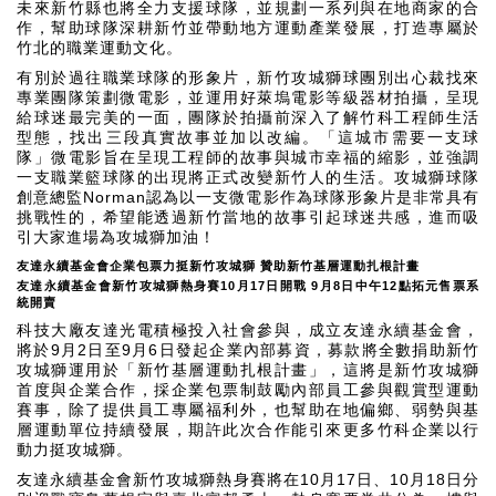
未來新竹縣也將全力支援球隊，並規劃一系列與在地商家的合
作，幫助球隊深耕新竹並帶動地方運動產業發展，打造專屬於
竹北的職業運動文化。
有別於過往職業球隊的形象片，新竹攻城獅球團別出心裁找來
專業團隊策劃微電影，並運用好萊塢電影等級器材拍攝，呈現
給球迷最完美的一面，團隊於拍攝前深入了解竹科工程師生活
型態，找出三段真實故事並加以改編。「這城市需要一支球
隊」微電影旨在呈現工程師的故事與城市幸福的縮影，並強調
一支職業籃球隊的出現將正式改變新竹人的生活。攻城獅球隊
Norman
創意總監
認為以一支微電影作為球隊形象片是非常具有
挑戰性的，希望能透過新竹當地的故事引起球迷共感，進而吸
引大家進場為攻城獅加油！
友達永續基金會企業包票力挺新竹攻城獅
贊助新竹基層運動扎根計畫
友達永續基金會新竹攻城獅熱身賽
10
月
17
日開戰
9
月
8
日中午
12
點拓元售票系
統開賣
科技大廠友達光電積極投入社會參與，成立友達永續基金會，
9
2
9
6
將於
月
日至
月
日發起企業內部募資，募款將全數捐助新竹
攻城獅運用於「新竹基層運動扎根計畫」，這將是新竹攻城獅
首度與企業合作，採企業包票制鼓勵內部員工參與觀賞型運動
賽事，除了提供員工專屬福利外，也幫助在地偏鄉、弱勢與基
層運動單位持續發展，期許此次合作能引來更多竹科企業以行
動力挺攻城獅。
10
17
10
18
友達永續基金會新竹攻城獅熱身賽將在
月
日、
月
日分