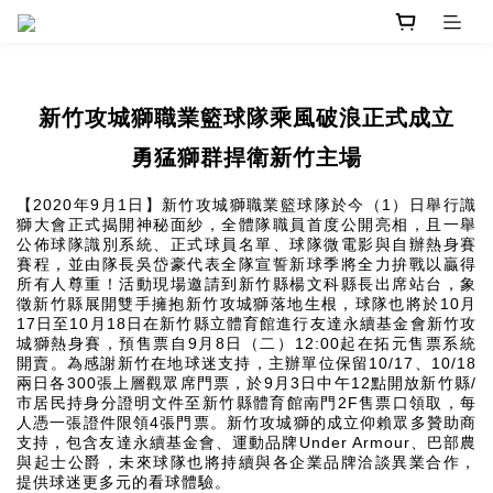
新竹攻城獅職業籃球隊乘風破浪正式成立
勇
猛獅群捍衛新竹主場
2020
9
1
1
【
年
月
日】新竹攻城獅職業籃球隊於今（
）日舉行識
獅大會正式揭開神秘面紗，全體隊職員首度公開亮相，且一舉
公佈球隊識別系統、正式球員名單、球隊微電影與自辦熱身賽
賽程，並由隊長吳岱豪代表全隊宣誓新球季將全力拚戰以贏得
所有人尊重！活動現場邀請到新竹縣楊文科縣長出席站台，象
10
徵新竹縣展開雙手擁抱新竹攻城獅落地生根，球隊也將於
月
17
10
18
日至
月
日在新竹縣立體育館進行友達永續基金會新竹攻
9
8
12:00
城獅熱身賽，預售票自
月
日（二）
起在拓元售票系統
10/17
10/18
開賣。為感謝新竹在地球迷支持，主辦單位保留
、
300
9
3
12
/
兩日各
張上層觀眾席門票，於
月
日中午
點開放新竹縣
2F
市居民持身分證明文件至新竹縣體育館南門
售票口領取，每
4
人憑一張證件限領
張門票。新竹攻城獅的成立仰賴眾多贊助商
Under Armour
支持，包含友達永續基金會、運動品牌
、巴部農
與起士公爵，未來球隊也將持續與各企業品牌洽談異業合作，
提供球迷更多元的看球體驗。