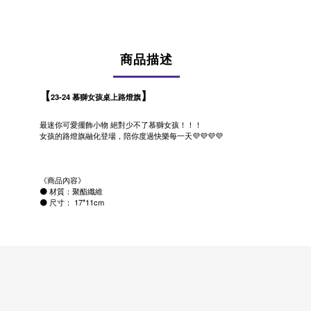
商品描述
【
】
23-24 慕獅女孩桌上路燈旗
最迷你可愛擺飾小物 絕對少不了慕獅女孩！！！
女孩的路燈旗融化登場，陪你度過快樂每一天💜💜💜💜
《商品內容》
⚫️ 材質：聚酯纖維
⚫️ 尺寸： 17*11cm