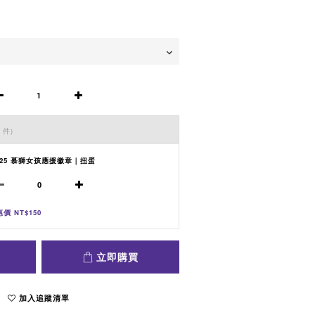
 件)
4-25 慕獅女孩應援徽章｜扭蛋
價 NT$150
立即購買
加入追蹤清單