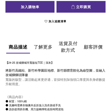
加入購物車
立即購買
加入追蹤清單
送貨及付
商品描述
了解更多
顧客評價
款方式
【
24-25 攻城獅城市寬版短TEE｜深灰
】
將新竹高鐵站、新竹科學園區地標、新竹縣體育館化為線型圖，並融入
攻城獅獅頭隊徽
寬版的版型，讓活動起來更舒適，
皆採特別加強領口厚度與衣身磅數提
升耐用度。
《商品內容》
⚫ 材質：100%棉
⚫ 洗滌時需將衣物裏外反折放入洗衣袋或手洗
⚫ 請勿使用烘衣機、用力旋轉擰乾或長時間浸泡